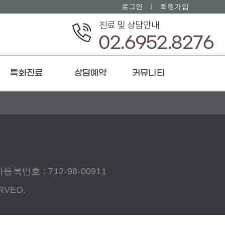
로그인
ㅣ
회원가입
특화진료
상담예약
커뮤니티
갱년기 증후군
온라인상담
공지사항
생리 불순
온라인예약
보도자료
토피 여드름 습진
치료후기
만성 피로 증후군
치료사례
공진단
록번호 : 712-98-00911
RVED.