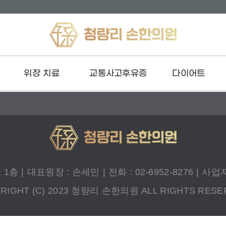
위장 치료
교통사고후유증
다이어트
담적
교통사고 후유증 치료
환 Diet
역류성 식도염
입원 치료
한약 Diet
소화불량
아
변비
과민성 대장 증후군
 1층
|
대표원장 : 손세민
|
전화 : 02-6952-8276
|
사업자등
RIGHT (C) 2023 청량리 손한의원 ALL RIGHTS RESE