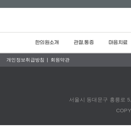
본문 바로가기
한의원소개
관절.통증
마음치료
개인정보취급방침
|
회원약관
브랜드스토리
치료 프로세스
공황장애
의료진소개
목
불면증
진료안내
허리
우울증
둘러보기
어깨관절
화병
오시는길
무릎관절
서울시 동대문구 홍릉로 5,
발목·발
COPY
팔꿈치
손목·손