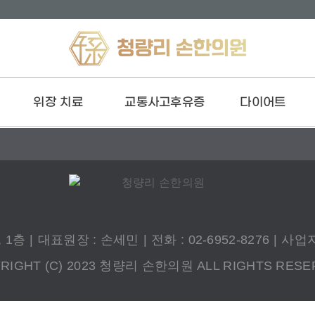
위장 치료
교통사고후유증
다이어트
담적
교통사고 후유증 치료
환 Diet
역류성 식도염
입원 치료
한약 Diet
소화불량
아
변비
과민성 대장 증후군
 1층
|
대표원장 : 손세민
|
전화 : 02-6952-8276
|
사업자등
RIGHT (C) 2023 청량리 손한의원 ALL RIGHTS RESE