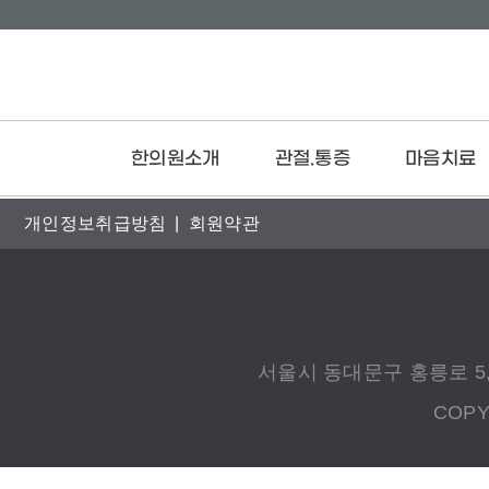
본문 바로가기
한의원소개
관절.통증
마음치료
개인정보취급방침
|
회원약관
브랜드스토리
치료 프로세스
공황장애
의료진소개
목
불면증
진료안내
허리
우울증
둘러보기
어깨관절
화병
오시는길
무릎관절
서울시 동대문구 홍릉로 5,
발목·발
COPY
팔꿈치
손목·손