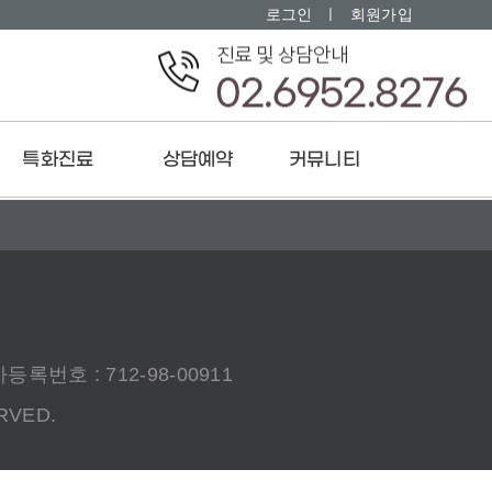
로그인
ㅣ
회원가입
특화진료
상담예약
커뮤니티
갱년기 증후군
온라인상담
공지사항
생리 불순
온라인예약
보도자료
토피 여드름 습진
치료후기
만성 피로 증후군
치료사례
공진단
록번호 : 712-98-00911
RVED.